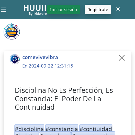
HUUII
Iniciar sesión
Regístrate
By Ikkiware
comevivevibra
En 2024-09-22 12:31:15
Disciplina No Es Perfección, Es
Constancia: El Poder De La
Continuidad
#disciplina
#constancia
#contiuidad