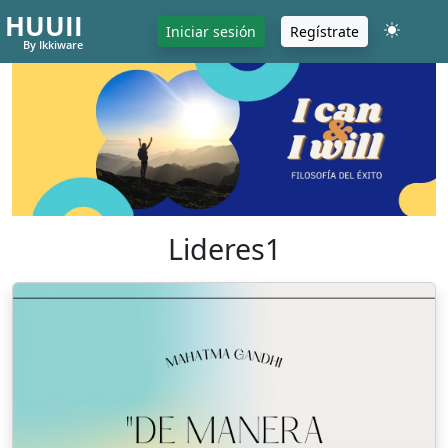
HUUII
Iniciar sesión
Regístrate
By Ikkiware
Lideres1