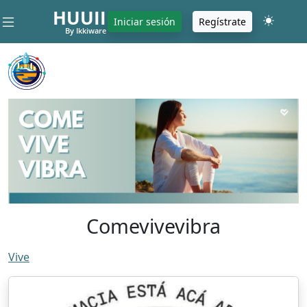
HUUII
Iniciar sesión
Regístrate
By Ikkiware
Comevivevibra
Vive