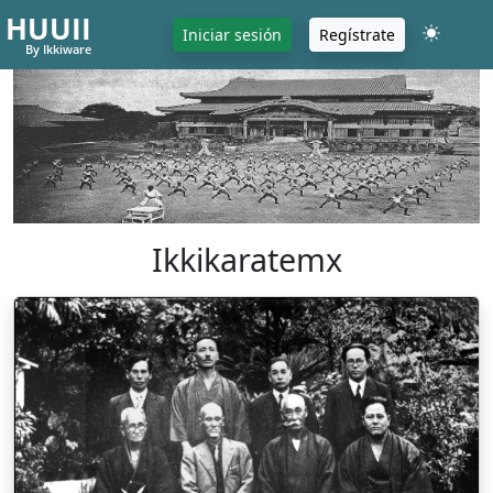
HUUII
Iniciar sesión
Regístrate
By Ikkiware
Ikkikaratemx