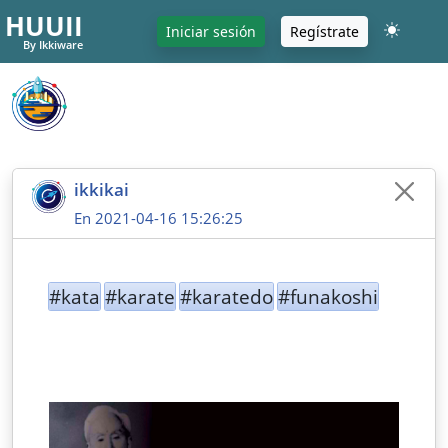
HUUII
Iniciar sesión
Regístrate
By Ikkiware
ikkikai
En 2021-04-16 15:26:25
#kata
#karate
#karatedo
#funakoshi