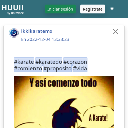
HUUII
Iniciar sesión
Regístrate
By Ikkiware
ikkikaratemx
En 2022-12-04 13:33:23
#karate
#karatedo
#corazon
#comienzo
#proposito
#vida