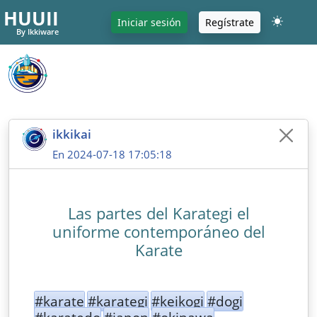
HUUII
Iniciar sesión
Regístrate
By Ikkiware
ikkikai
En 2024-07-18 17:05:18
Las partes del Karategi el
uniforme contemporáneo del
Karate
#karate
#karategi
#keikogi
#dogi