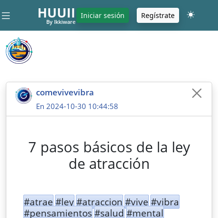
HUUII
Iniciar sesión
Regístrate
By Ikkiware
comevivevibra
En 2024-10-30 10:44:58
7 pasos básicos de la ley
de atracción
#atrae
#ley
#atraccion
#vive
#vibra
#pensamientos
#salud
#mental