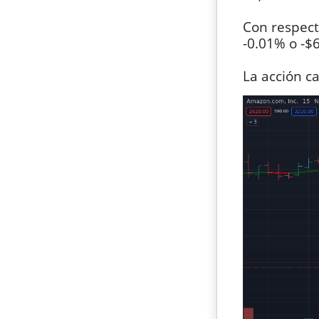
Con respect
-0.01% o -$
La acción c