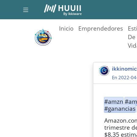
HUUII
By Ikkiware
Inicio
Emprendedores
Est
De
Vid
ikkinomi
En 2022-04
#amzn
#am
#ganancias
Amazon.com 
trimestre d
$8,35 estim