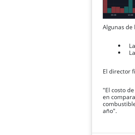
Algunas de 
La
La 
El director 
"El costo d
en comparac
combustibl
año".