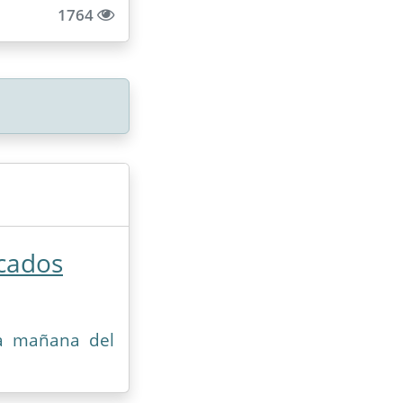
1764
rcados
la mañana del