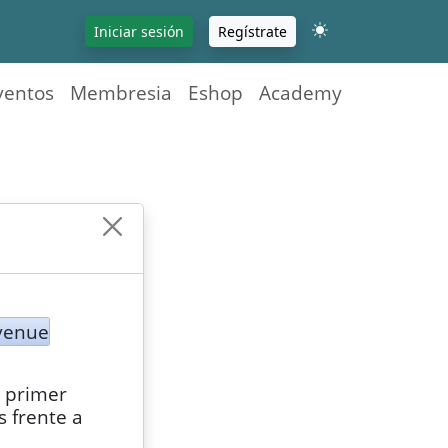
Iniciar sesión
Regístrate
ventos
Membresia
Eshop
Academy
venue
l primer
s frente a