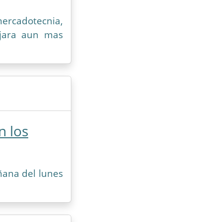
mercadotecnia,
ejara aun mas
n los
ñana del lunes