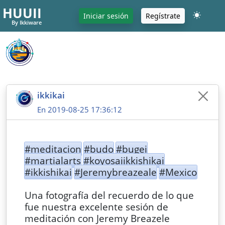
HUUII
Iniciar sesión
Regístrate
By Ikkiware
ikkikai
En 2019-08-25 17:36:12
#meditacion
#budo
#bugei
#martialarts
#koyosaiikkishikai
#ikkishikai
#Jeremybreazeale
#Mexico
Una fotografía del recuerdo de lo que
fue nuestra excelente sesión de
meditación con Jeremy Breazele