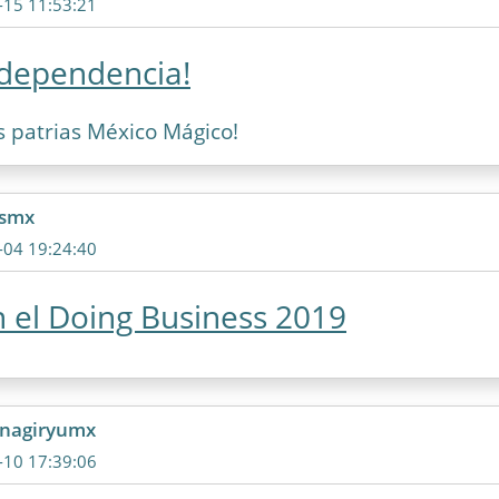
-15 11:53:21
independencia!
as patrias México Mágico!
csmx
-04 19:24:40
 el Doing Business 2019
anagiryumx
-10 17:39:06