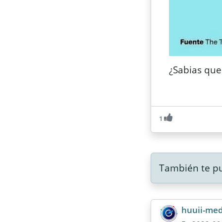
¿Sabias que
1
También te pu
huuii-med