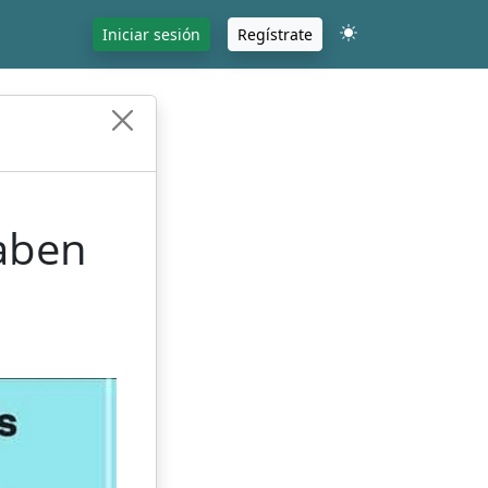
Iniciar sesión
Regístrate
aben