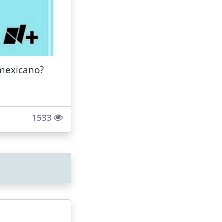
 mexicano?
1533