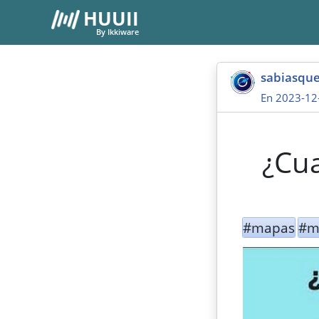
HUUII
By Ikkiware
sabiasqu
En 2023-12
¿Cu
#mapas
#m