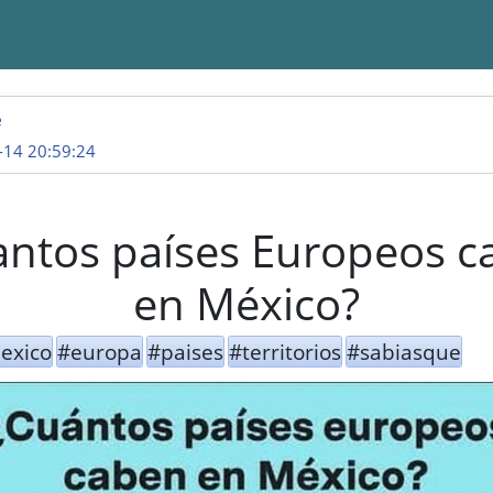
e
-14 20:59:24
antos países Europeos c
en México?
exico
#europa
#paises
#territorios
#sabiasque