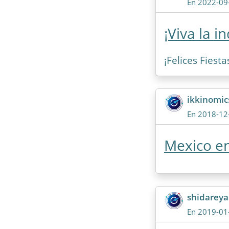
En 2022-09
¡Viva la 
¡Felices Fiest
ikkinomi
En 2018-12
Mexico en
shidarey
En 2019-01