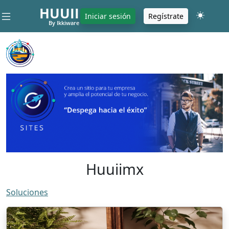
HUUII
Iniciar sesión
Regístrate
By Ikkiware
Huuiimx
Soluciones