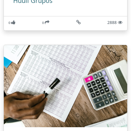
Huuii Grupos
2888
0
0