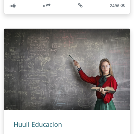
2496
0
0
Huuii Educacion