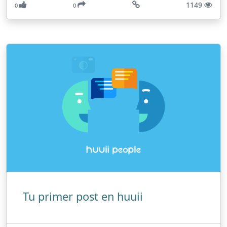
1149
0
0
Tu primer post en huuii