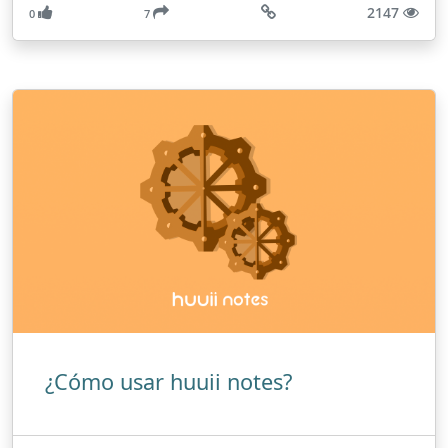
2147
0
7
¿Cómo usar huuii notes?