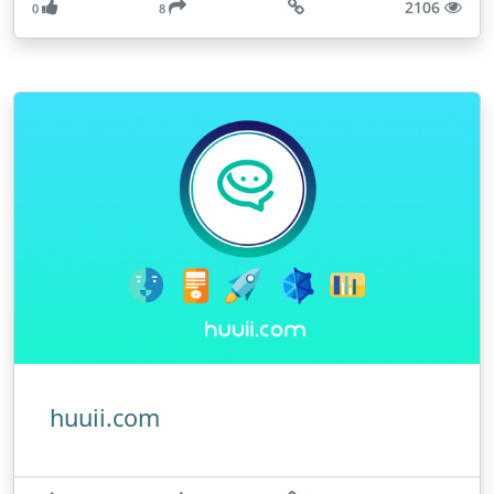
2106
0
8
huuii.com