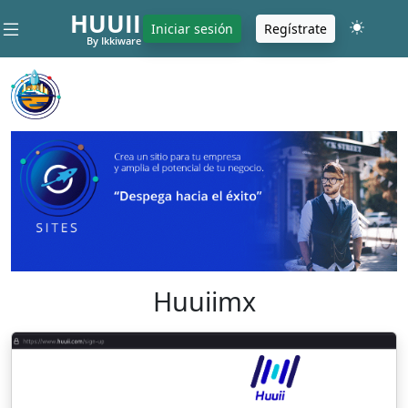
HUUII
Iniciar sesión
Regístrate
By Ikkiware
Huuiimx