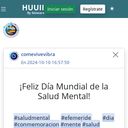
HUUII
Iniciar sesión
Regístrate
By Ikkiware
comevivevibra
En 2024-10-10 16:57:50
¡Feliz Día Mundial de la
Salud Mental!
#saludmental
#efemeride
#dia
#conmemoracion
#mente
#salud