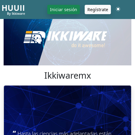
HUUII
Iniciar sesión
Regístrate
By Ikkiware
Ikkiwaremx