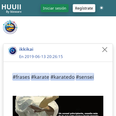
HUUII
Iniciar sesión
Regístrate
By Ikkiware
ikkikai
En 2019-06-13 20:26:15
#frases
#karate
#karatedo
#sensei