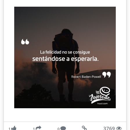
3769
1
1
0