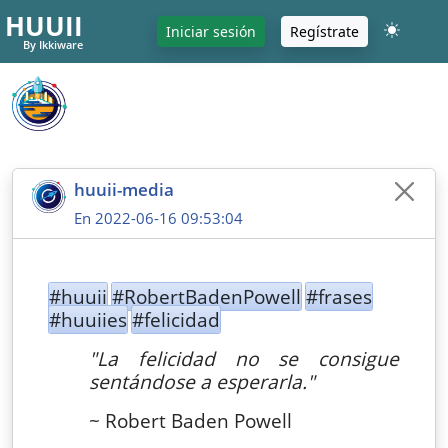
HUUII
Iniciar sesión
Regístrate
By Ikkiware
huuii-media
En 2022-06-16 09:53:04
#huuii
#RobertBadenPowell
#frases
#huuiies
#felicidad
"La felicidad no se consigue
sentándose a esperarla."
~ Robert Baden Powell