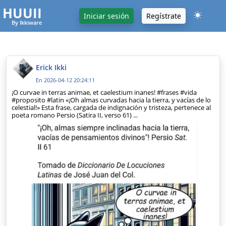
HUUII
Iniciar sesión
Regístrate
By Ikkiware
Erick Ikki
En 2026-04-12 20:24:11
¡O curvae in terras animae, et caelestium inanes! #frases #vida
#proposito #latin «¡Oh almas curvadas hacia la tierra, y vacías de lo
celestial!» Esta frase, cargada de indignación y tristeza, pertenece al
poeta romano Persio (Satira II, verso 61) ...