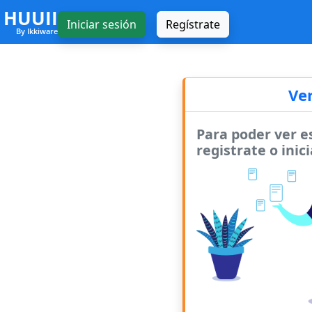
HUUII
Iniciar sesión
Regístrate
By Ikkiware
Ve
Para poder ver e
registrate o inici