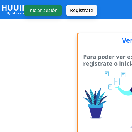
HUUII
Iniciar sesión
Regístrate
By Ikkiware
Ve
Para poder ver e
registrate o inici