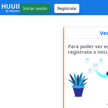
HUUII
Iniciar sesión
Regístrate
By Ikkiware
Ve
Para poder ver e
registrate o inici